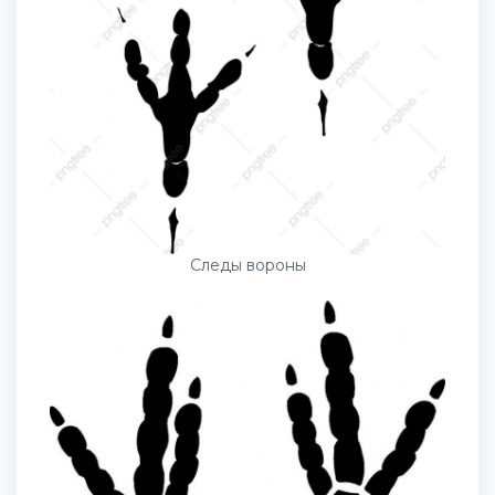
Следы вороны