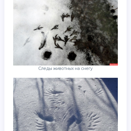
Следы животных на снегу