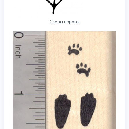
Следы вороны