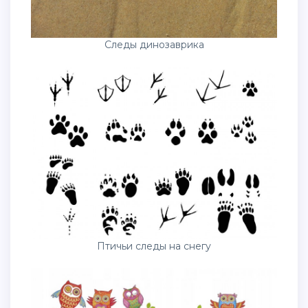
Следы динозаврика
Птичьи следы на снегу