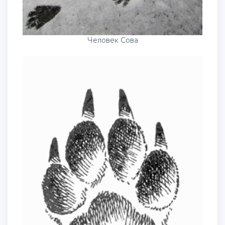
Человек Сова