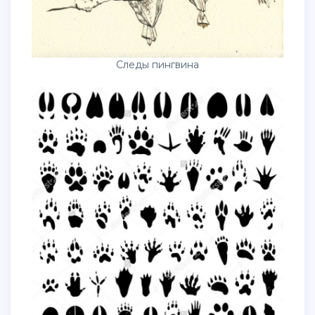
Следы пингвина