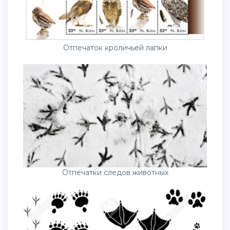
Отпечаток кроличьей лапки
Отпечатки следов животных