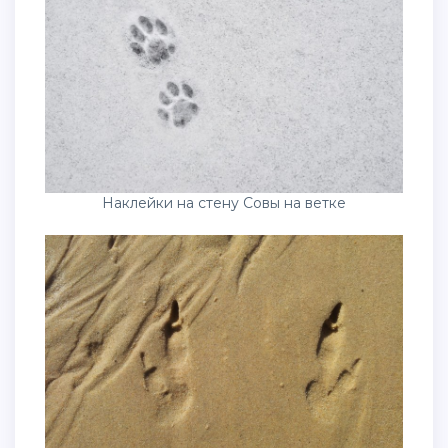
Наклейки на стену Совы на ветке