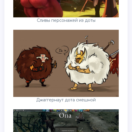
Сливы персонажей из доты
Джаггернаут дота смешной