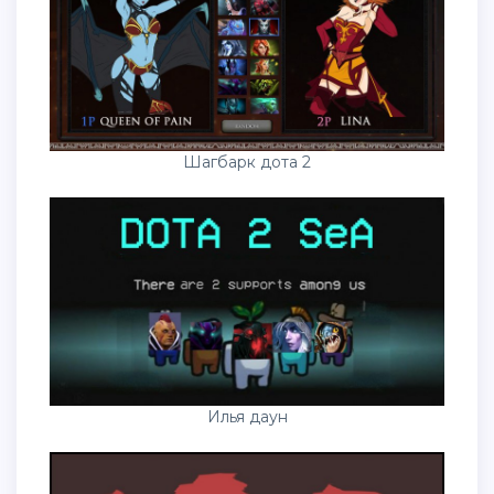
Шагбарк дота 2
Илья даун