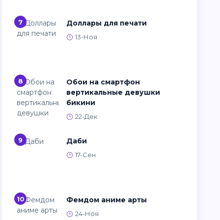
7
Доллары для печати
13-Ноя
8
Обои на смартфон
вертикальные девушки
бикини
22-Дек
9
Даби
17-Сен
10
Фемдом аниме арты
24-Ноя