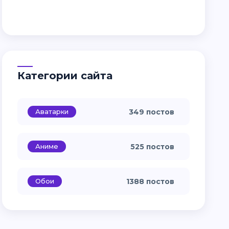
Категории сайта
Аватарки
349 постов
Аниме
525 постов
Обои
1388 постов