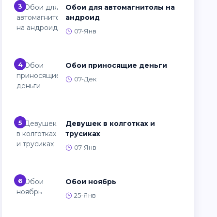
3
Обои для автомагнитолы на
андроид
07-Янв
4
Обои приносящие деньги
07-Дек
5
Девушек в колготках и
трусиках
07-Янв
6
Обои ноябрь
25-Янв