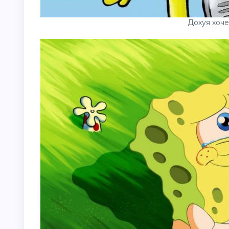
Дохуя хоч