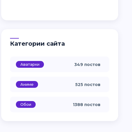
Категории сайта
Аватарки
349 постов
Аниме
525 постов
Обои
1388 постов