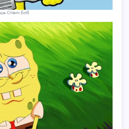
ешь Спанч Боб