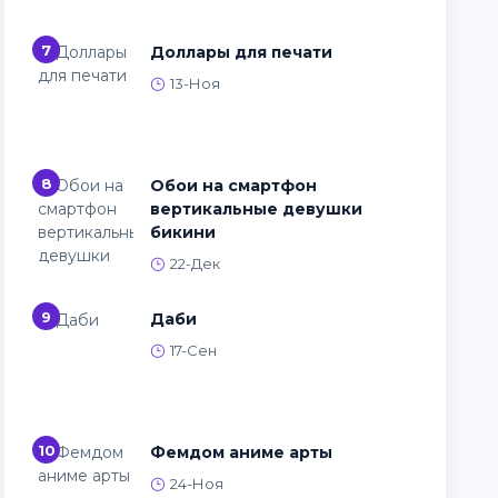
7
Доллары для печати
13-Ноя
8
Обои на смартфон
вертикальные девушки
бикини
22-Дек
9
Даби
17-Сен
10
Фемдом аниме арты
24-Ноя