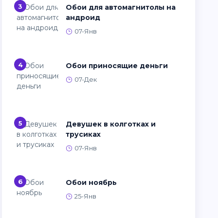
3
Обои для автомагнитолы на
андроид
07-Янв
4
Обои приносящие деньги
07-Дек
5
Девушек в колготках и
трусиках
07-Янв
6
Обои ноябрь
25-Янв