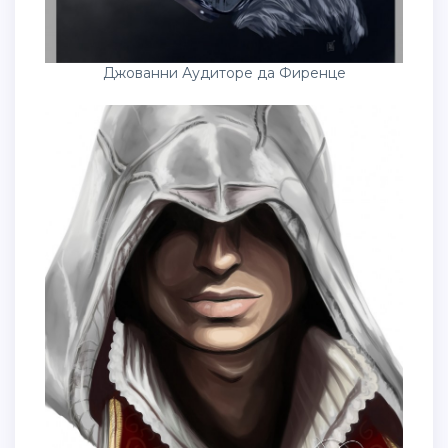
Джованни Аудиторе да Фиренце