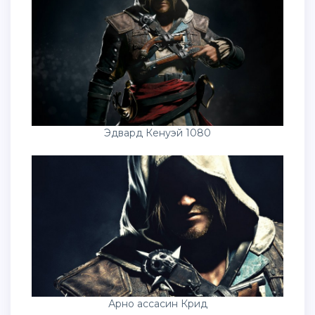
Эдвард Кенуэй 1080
Арно ассасин Крид