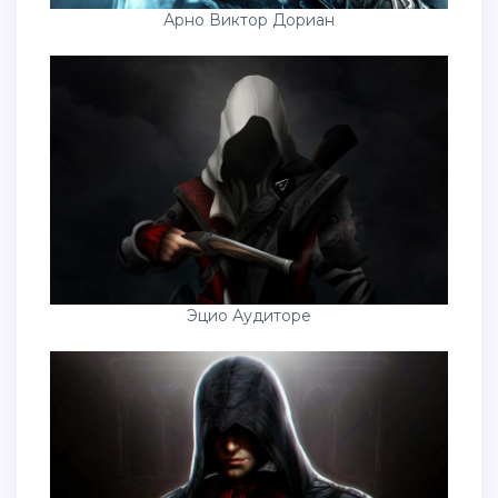
Арно Виктор Дориан
Эцио Аудиторе