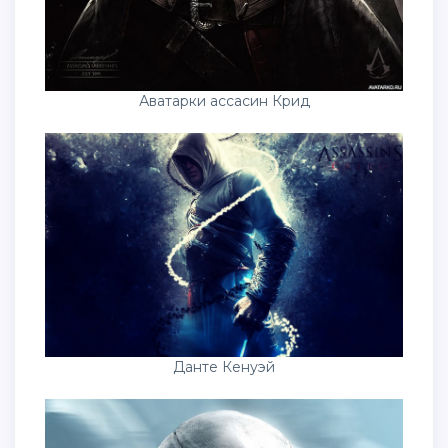
Аватарки ассасин Крид
Данте Кенуэй