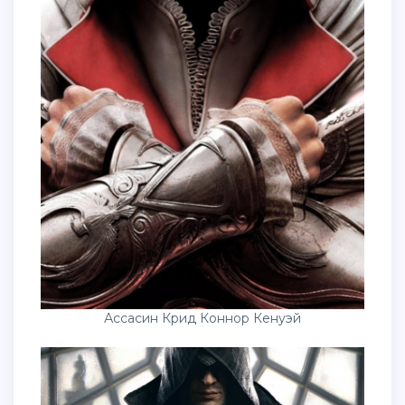
Ассасин Крид Коннор Кенуэй