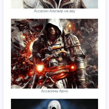
Ассасин Альтаир на аву
Ассасины Арно