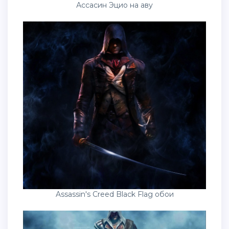
Ассасин Эцио на аву
Assassin's Creed Black Flag обои