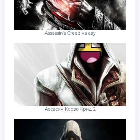
Assassin's Creed на аву
Ассасин Корво Крид 2